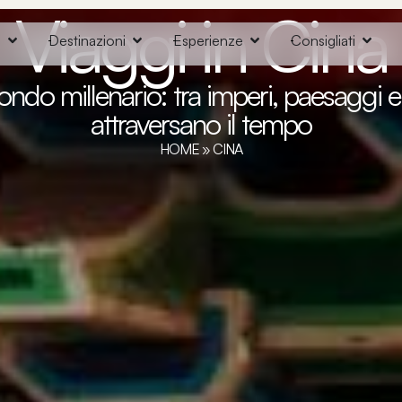
Viaggi in Cina
o
Destinazioni
Esperienze
Consigliati
ndo millenario: tra imperi, paesaggi e 
attraversano il tempo
HOME
»
CINA