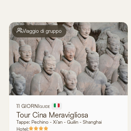
Viaggio di gruppo
11 GIORNI
GUIDE
Tour Cina Meravigliosa
Tappe:
Pechino - Xi’an - Guilin - Shanghai
Hotel: