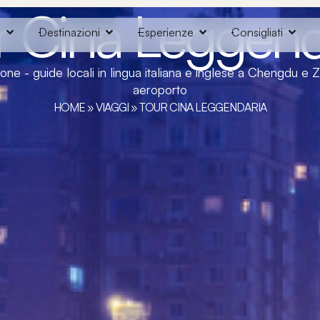
r Cina Leggend
o
Destinazioni
Esperienze
Consigliati
ne - guide locali in lingua italiana e inglese a Chengdu e Z
aeroporto
HOME
»
VIAGGI
»
TOUR CINA LEGGENDARIA