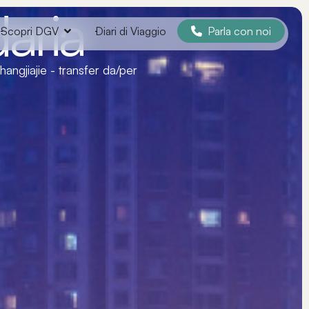
aria
Parla con noi
Scopri DGV
Diari di Viaggio
hangjiajie - transfer da/per