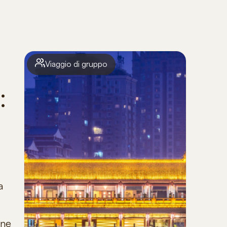
Viaggio di gruppo
:
a
one