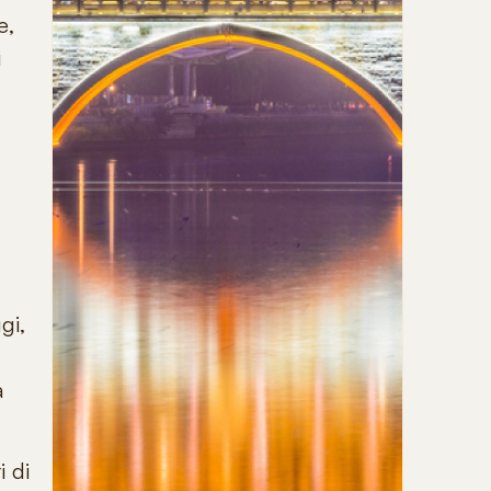
e
,
i
l
gi,
a
i di