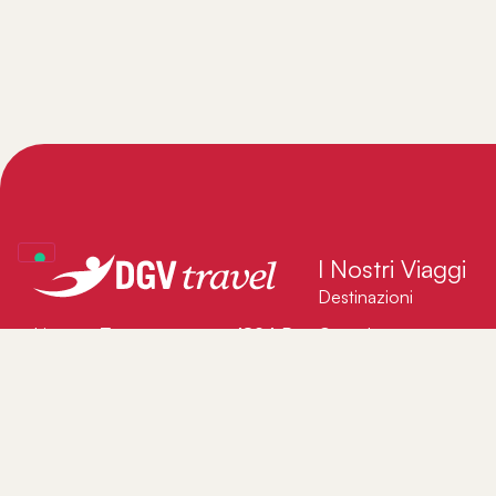
I Nostri Viaggi
Destinazioni
Quando
Licenza Tour operator n 4824 Rm;
Pol. Ass. n.4089949; Pol. Ass.
Esperienze
Garanzia Viaggiatori n.Fondo
Partenze speciali
Vacanze Felici S.c.a.r.l. n 2327.
Viaggi in evidenza