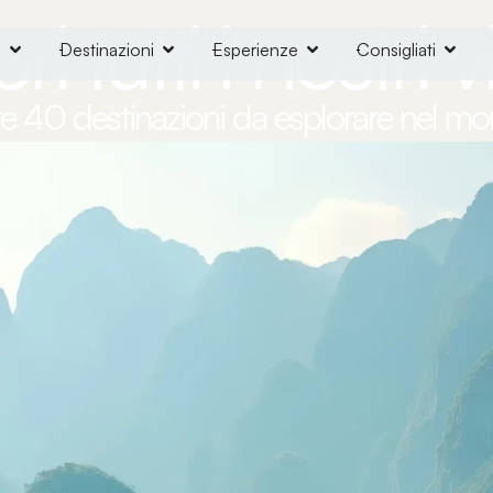
i tutti i nostri 
o
Destinazioni
Esperienze
Consigliati
re 40 destinazioni da esplorare nel m