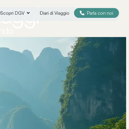
viaggi
Parla con noi
Scopri DGV
Diari di Viaggio
ondo