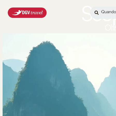
Scopr
Quand
Olt