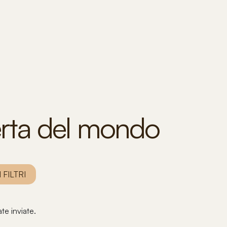
perta del mondo​
 FILTRI
te inviate.