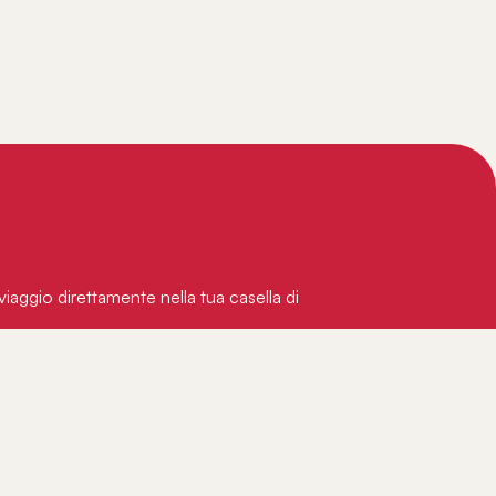
 viaggio direttamente nella tua casella di
Iscriviti
privacy
itica sulla
e consenti di
i.