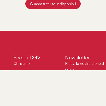
Guarda tutti i tour disponibili
Scopri DGV
Newsletter
Chi siamo
Ricevi le nostre storie di
posta.
Contatti
Diari di viaggio
Accetti la nostra pol
ricevere aggiornament