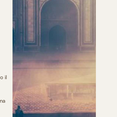
o il
na