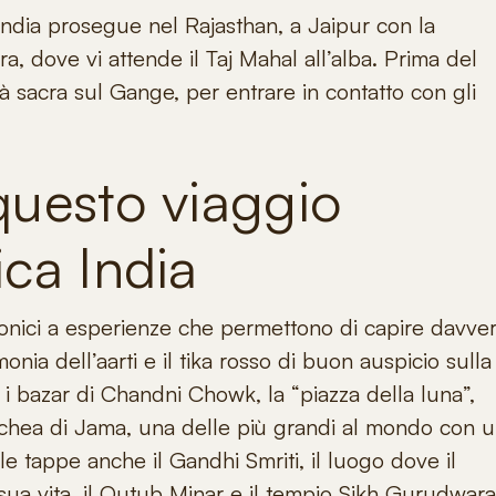
India
prosegue nel Rajasthan, a Jaipur con la
a, dove vi attende il Taj Mahal all’alba. Prima del
tà sacra sul Gange, per entrare in contatto con gli
questo viaggio
ica India
conici a esperienze che permettono di capire davver
monia dell’aarti e il tika rosso di buon auspicio sulla
ra i bazar di Chandni Chowk, la “piazza della luna”,
oschea di Jama, una delle più grandi al mondo
con u
 tappe anche il Gandhi Smriti, il luogo dove il
 sua vita, il Qutub Minar e il tempio Sikh Gurudwara