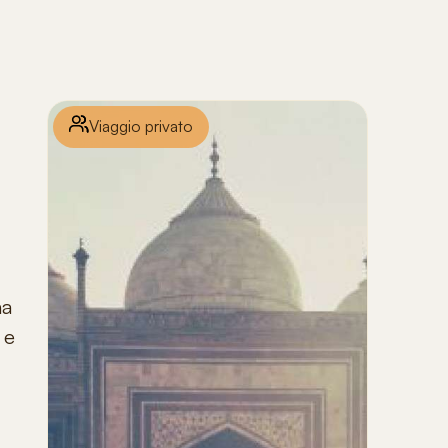
Viaggio privato
na
 e