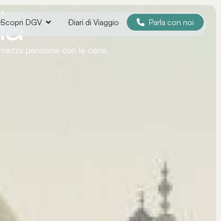
ia
Parla con noi
Scopri DGV
Diari di Viaggio
to mezza pensione con le cene,