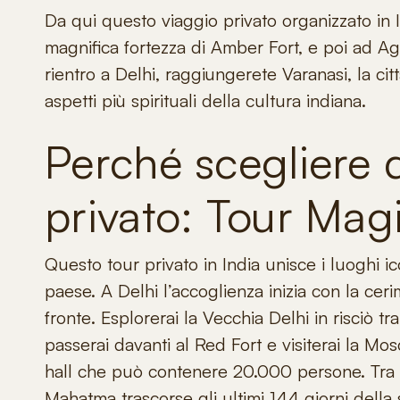
Da qui questo
viaggio privato organizzato in 
magnifica fortezza di Amber Fort, e poi ad Agr
rientro a Delhi, raggiungerete Varanasi, la cit
aspetti più spirituali della cultura indiana.
Perché scegliere 
privato: Tour Mag
Questo
tour privato in India
unisce i luoghi i
paese.
A Delhi l’accoglienza inizia con la ceri
fronte
. Esplorerai la Vecchia Delhi in risciò t
passerai davanti al Red Fort e visiterai la M
hall che può contenere 20.000 persone. Tra le
Mahatma trascorse gli ultimi 144 giorni della