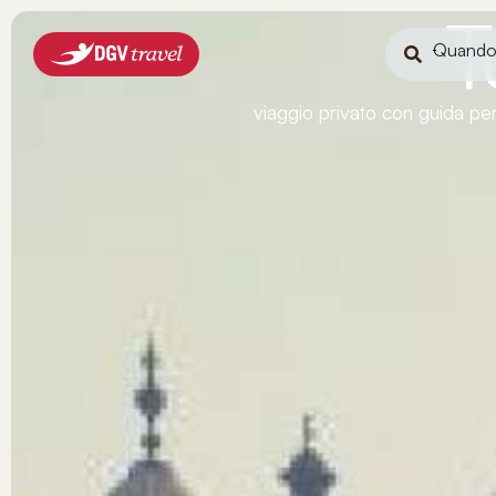
T
Quand
viaggio privato con guida per