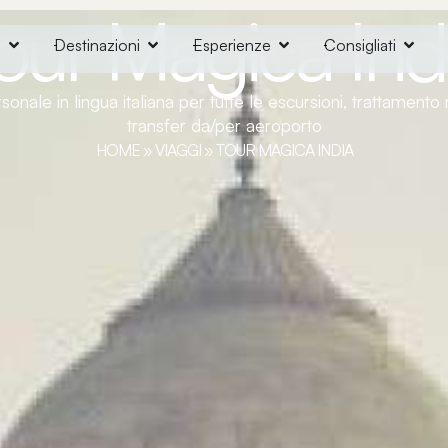
our Magica Ind
o
Destinazioni
Esperienze
Consigliati
sonale in lingua italiana per tutte le escursioni, trattamen
transfer da/per aeroporto
HOME
»
VIAGGI
»
TOUR MAGICA INDIA