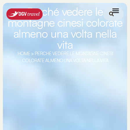
Perché vedere le
montagne cinesi colorate
almeno una volta nella
vita
HOME
»
PERCHÉ VEDERE LE MONTAGNE CINESI
COLORATE ALMENO UNA VOLTA NELLA VITA