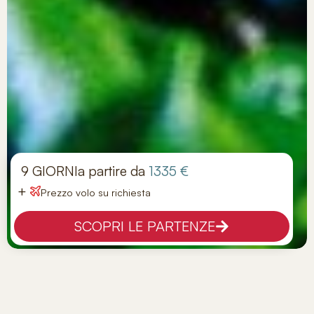
9 GIORNI
a partire da
1335 €
+
Prezzo volo su richiesta
SCOPRI LE PARTENZE
Tour Panorama Dello Sri Lanka
Tappe:
COLOMBO - PINNAWALA - HABARANA -