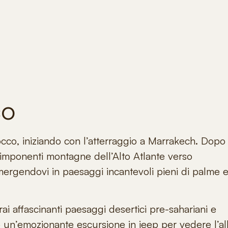
co
occo
, iniziando con l’atterraggio a
Marrakech
. Dopo
le imponenti montagne dell’Alto Atlante verso
mergendovi in paesaggi incantevoli pieni di palme 
ai affascinanti paesaggi desertici pre-sahariani e
po un’emozionante escursione in jeep per vedere l’a