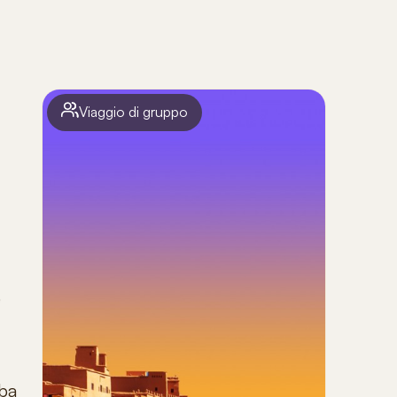
Viaggio di gruppo
e
lba