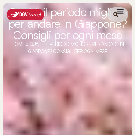
Qual è il periodo migliore
per andare in Giappone?
Consigli per ogni mese
HOME
»
QUAL È IL PERIODO MIGLIORE PER ANDARE IN
GIAPPONE? CONSIGLI PER OGNI MESE