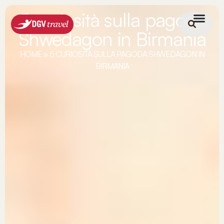
5 curiosità sulla pagoda
Shwedagon in Birmania
HOME
»
5 CURIOSITÀ SULLA PAGODA SHWEDAGON IN
BIRMANIA