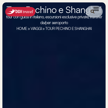
Tour Pechino e Shanghai
tour con guida in italiano, escursioni esclusive private, transfer
da/per aeroporto
HOME
»
VIAGGI
»
TOUR PECHINO E SHANGHAI