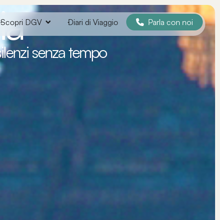
ia
Parla con noi
Scopri DGV
Diari di Viaggio
silenzi senza tempo