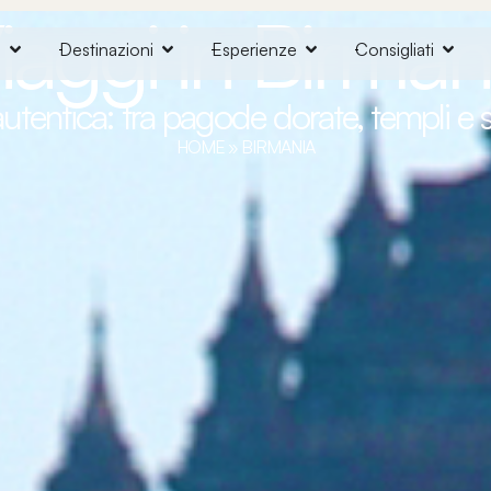
iaggi in Birman
o
Destinazioni
Esperienze
Consigliati
autentica: tra pagode dorate, templi e 
HOME
»
BIRMANIA