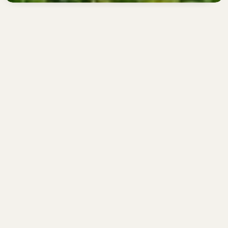
Tour Perle Di Birmania
Tappe:
YANGON – BAGAN – MANDALAY - LAGO
INLE – YANGON
Hotel:
GUIDE
Viaggio di gruppo
PANORAMICA
Viaggio di gruppo
alla scoperta
dell’incantevole