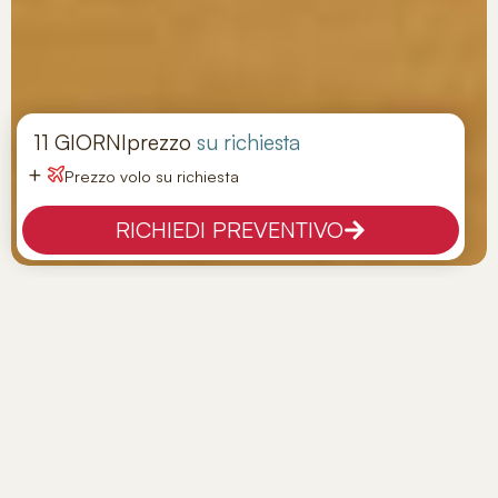
11 GIORNI
prezzo
su richiesta
+
Prezzo volo su richiesta
RICHIEDI PREVENTIVO
Tour Cina Classica
Tappe:
Pechino - Xi'an - Guilin - Shanghai
Hotel:
GUIDE
Viaggio privato
PANORAMICA