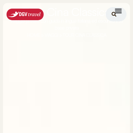
Tour Cina Classica
Viaggio privato con guida in lingua italiana ed escursioni su
base privata
HOME
»
VIAGGI
»
TOUR CINA CLASSICA