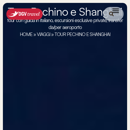
Tour Pechino e Shanghai
tour con guida in italiano, escursioni esclusive private, transfer
da/per aeroporto
HOME
»
VIAGGI
»
TOUR PECHINO E SHANGHAI