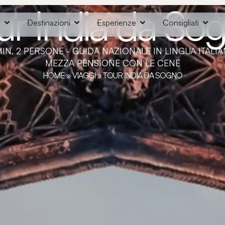
ur India da So
o
Destinazioni
Esperienze
Consigliati
IN. 2 PERSONE - GUIDA NAZIONALE IN LINGUA ITALIA
MEZZA PENSIONE CON LE CENE
HOME
»
VIAGGI
»
TOUR INDIA DA SOGNO