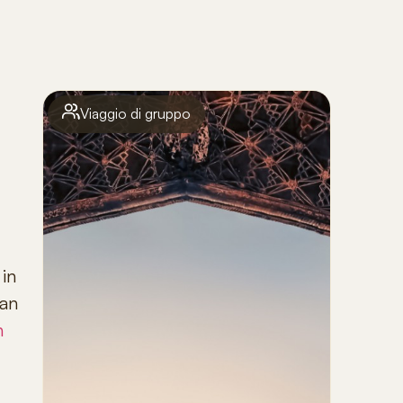
Viaggio di gruppo
 in
han
n