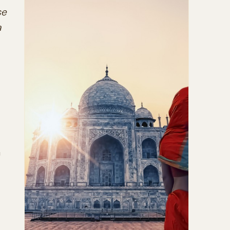
se
a
a