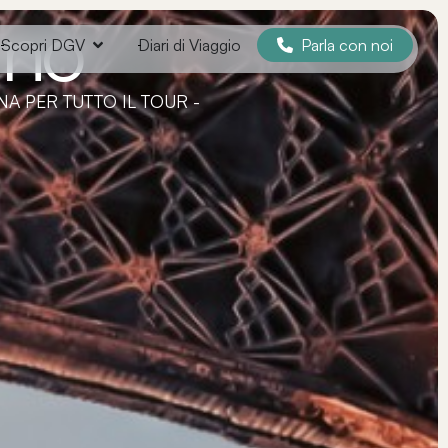
gno
Parla con noi
Scopri DGV
Diari di Viaggio
NA PER TUTTO IL TOUR -