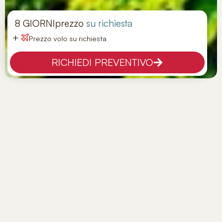
8 GIORNI
prezzo
su richiesta
+
Prezzo volo su richiesta
RICHIEDI PREVENTIVO
Tour Malesia Classica
Tappe:
Kuala Lumpur -Malacca - Cameron Highlands -
Penang
Hotel:
GUIDE
Viaggio privato
PANORAMICA
Viaggio in Malesia