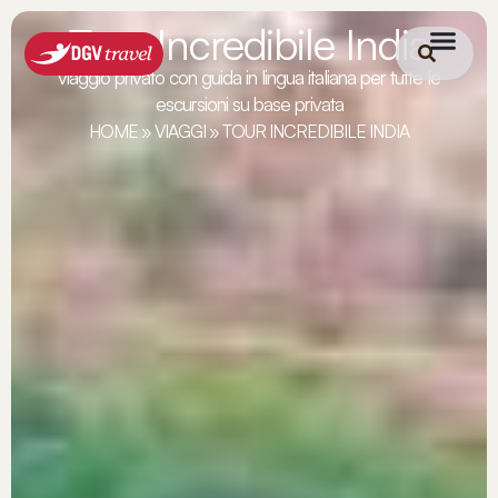
Tour Incredibile India
viaggio privato con guida in lingua italiana per tutte le
escursioni su base privata
HOME
»
VIAGGI
»
TOUR INCREDIBILE INDIA