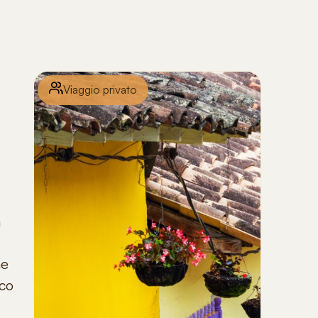
Viaggio privato
n
e
rco