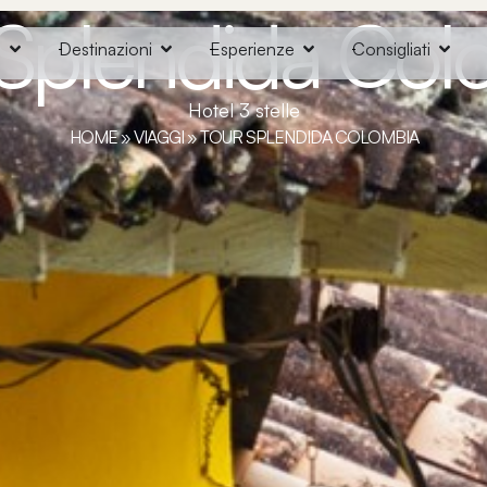
 Splendida Col
o
Destinazioni
Esperienze
Consigliati
Hotel 3 stelle
HOME
»
VIAGGI
»
TOUR SPLENDIDA COLOMBIA