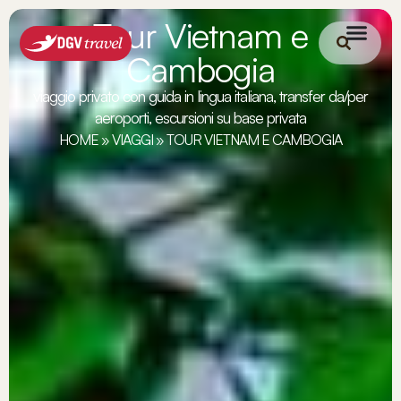
Tour Vietnam e
Cambogia
viaggio privato con guida in lingua italiana, transfer da/per
aeroporti, escursioni su base privata
HOME
»
VIAGGI
»
TOUR VIETNAM E CAMBOGIA