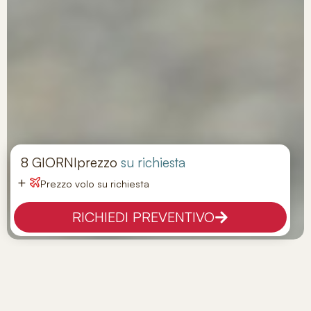
8 GIORNI
prezzo
su richiesta
+
Prezzo volo su richiesta
RICHIEDI PREVENTIVO
Tour Brasile Meraviglioso
Tappe:
Rio De Janeiro – Iguacu – Salvador
Hotel: