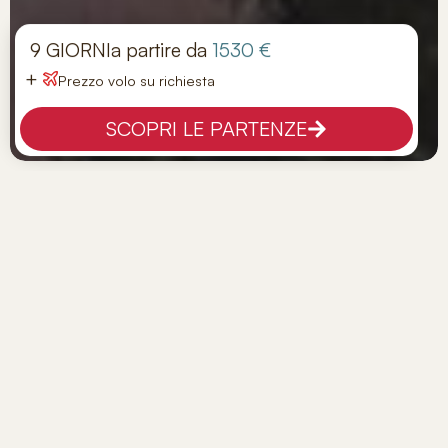
9 GIORNI
a partire da
1530 €
+
Prezzo volo su richiesta
SCOPRI LE PARTENZE
Tour Colombia Classica
Tappe:
BOGOTA' - POPAYAN - SAN AUGUSTIN -
CARTAGENA
Hotel:
GUIDE
Viaggio di gruppo
PANORAMICA
Tra i nostri
viaggi in Colombia
,
questo è