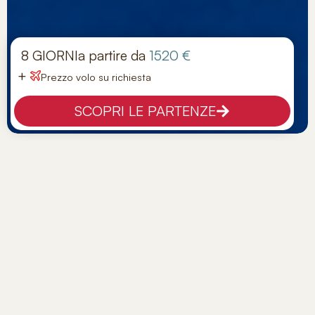
8 GIORNI
a partire da
1520 €
+
Prezzo volo su richiesta
SCOPRI LE PARTENZE
Crociera In Caicco Alle Isole Eolie
Tappe:
Milazzo, Stromboli, Panarea, Lipari, Filicudi,
Salina, Vulcano
Hotel:
GUIDE
Viaggio di gruppo
PANORAMICA
Vivere il fascino dell’arcipelago Eoliano a 360°