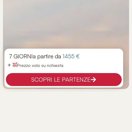
7 GIORNI
a partire da
1455 €
+
Prezzo volo su richiesta
SCOPRI LE PARTENZE
Tour Il Meglio Dell’Egitto
Tappe:
IL CAIRO - ASWAN - KOM OMBO - ESNA -
LUXOR - IL CAIRO
Hotel:
GUIDE