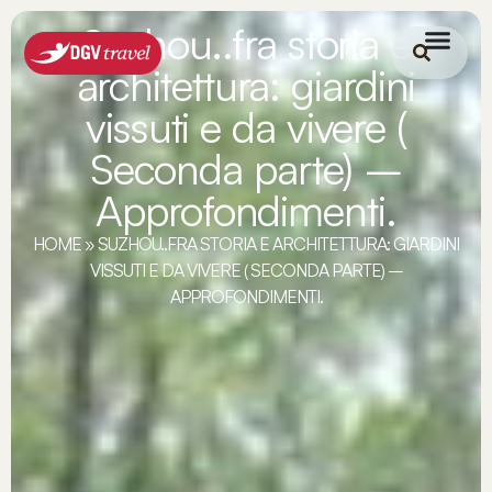
Suzhou..fra storia e
architettura: giardini
vissuti e da vivere (
Seconda parte) –
Approfondimenti.
HOME
»
SUZHOU..FRA STORIA E ARCHITETTURA: GIARDINI
VISSUTI E DA VIVERE ( SECONDA PARTE) –
APPROFONDIMENTI.